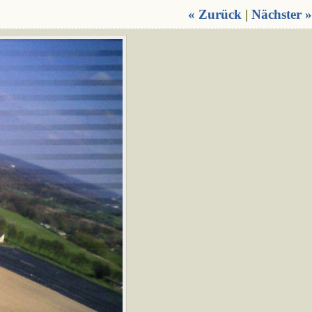
« Zurück
|
Nächster »