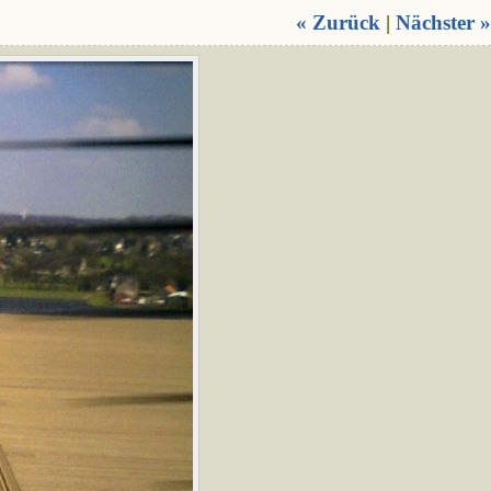
« Zurück
|
Nächster »