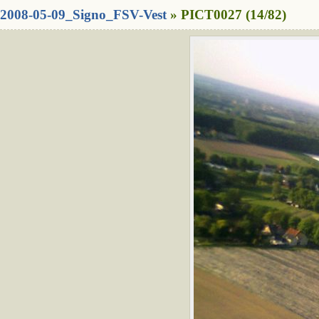
2008-05-09_Signo_FSV-Vest
» PICT0027 (14/82)