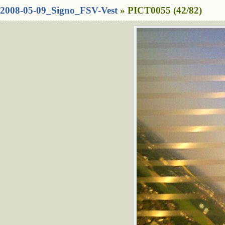
2008-05-09_Signo_FSV-Vest
» PICT0055 (42/82)