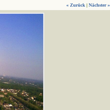
« Zurück
|
Nächster »