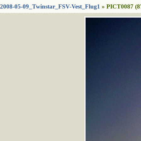
2008-05-09_Twinstar_FSV-Vest_Flug1
» PICT0087 (8