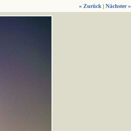
« Zurück
|
Nächster »