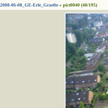
2008-06-08_GE-Erle_Graefte
» pict0040 (40/195)