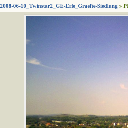
2008-06-10_Twinstar2_GE-Erle_Graefte-Siedlung
» P