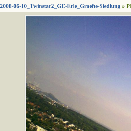
2008-06-10_Twinstar2_GE-Erle_Graefte-Siedlung
» P