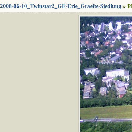
2008-06-10_Twinstar2_GE-Erle_Graefte-Siedlung
» P