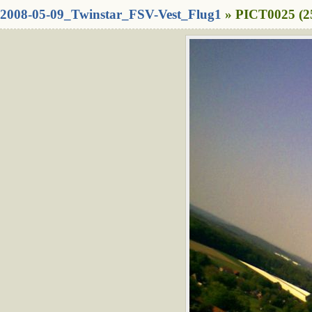
2008-05-09_Twinstar_FSV-Vest_Flug1
» PICT0025 (2